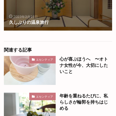
2023年3月15日
久しぶりの温泉旅行
関連する記事
心が喜ぶほうへ 〜オト
エセンティア
ナ女性が今、大切にした
いこと
年齢を重ねるたびに、私
エセンティア
らしさが輪郭を持ちはじ
める