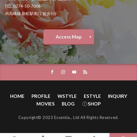
TEL. 0274-50-7006
JR高崎線 新町駅南口 徒歩5分
Access Map
HOME
PROFILE
WSTYLE
ESTYLE
INQUIRY
MOVIES
BLOG
SHOP
Copyright© 2023 Essentia., Ltd All Rights Reserved.