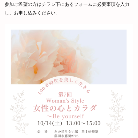
参加ご希望の方はチラシ下にあるフォームに必要事項を入力
し、お申し込みください。