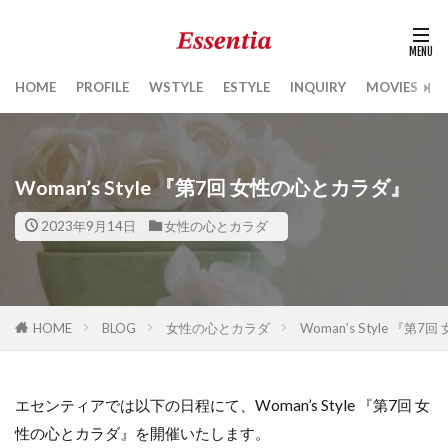
HOME
PROFILE
WSTYLE
ESTYLE
INQUIRY
MOVIES
B
Woman’s Style 『第7回 女性の心とカラダ』
2023年9月14日
女性の心とカラダ
HOME
BLOG
女性の心とカラダ
Woman’s Style 『第
エセンティアでは以下の日程にて、Woman’s Style 『第7回 女
性の心とカラダ』を開催いたします。