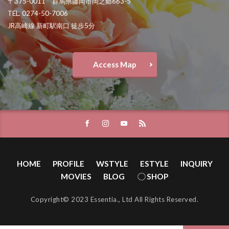
〒375-0011 群馬県藤岡市岡之郷663-5
TEL. 0274-50-7006
JR高崎線 新町駅南口 徒歩5分
Access Map
HOME
PROFILE
WSTYLE
ESTYLE
INQUIRY
MOVIES
BLOG
SHOP
Copyright© 2023 Essentia., Ltd All Rights Reserved.