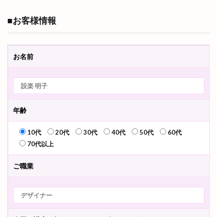
■お客様情報
お名前
年齢
10代
20代
30代
40代
50代
60代
70代以上
ご職業