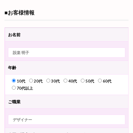
■お客様情報
お名前
年齢
10代
20代
30代
40代
50代
60代
70代以上
ご職業