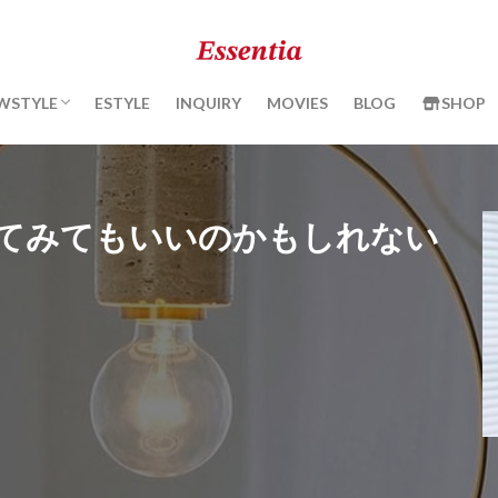
ENRICHMENT PROGRAM
ESSENTIA BLOOM
KIMONO BEAUTY
WSTYLE
ESTYLE
INQUIRY
MOVIES
BLOG
SHOP
ENRICHMENT PROGRAM
ESSENTIA BLOOM
KIMONO BEAUTY
てみてもいいのかもしれない