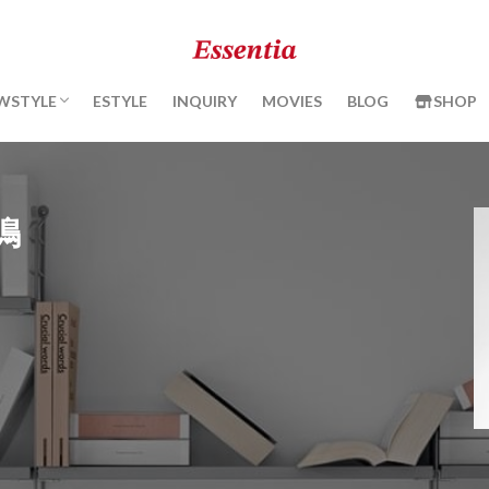
ENRICHMENT PROGRAM
ESSENTIA BLOOM
KIMONO BEAUTY
WSTYLE
ESTYLE
INQUIRY
MOVIES
BLOG
SHOP
ENRICHMENT PROGRAM
ESSENTIA BLOOM
KIMONO BEAUTY
鳴