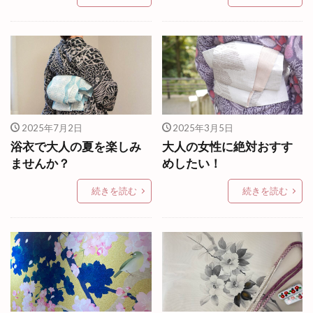
2025年7月2日
2025年3月5日
浴衣で大人の夏を楽しみ
大人の女性に絶対おすす
ませんか？
めしたい！
続きを読む
続きを読む